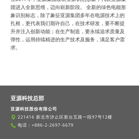
团进入全新思维，迈向崭新阶段。 全新的绿色电能形
象识别标志，除了象征亚源集团多年在电源技术上的
扎根，更代表我们期许自己，在技术研发，要不断提
升并注入创新动能；在生产制造，要永续追求质量及
弹性，运用持续精进的生产技术及服务，满足客户需
求。
亚源科技总部
亚源科技股份有限公司
221416 新北市汐止区新台五路一段97号12楼
电话：
+886-2-2697-6679