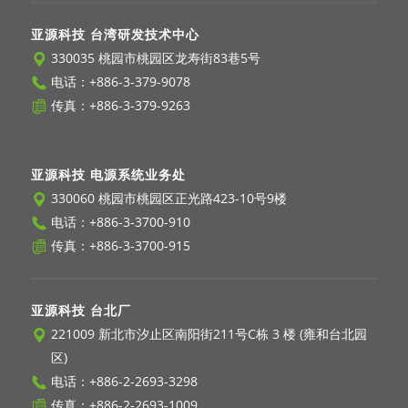
亚源科技 台湾研发技术中心
330035 桃园市桃园区龙寿街83巷5号
电话：
+886-3-379-9078
传真：+886-3-379-9263
亚源科技 电源系统业务处
330060 桃园市桃园区正光路423-10号9楼
电话：
+886-3-3700-910
传真：+886-3-3700-915
亚源科技 台北厂
221009 新北市汐止区南阳街211号C栋 3 楼 (雍和台北园
区)
电话：
+886-2-2693-3298
传真：+886-2-2693-1009